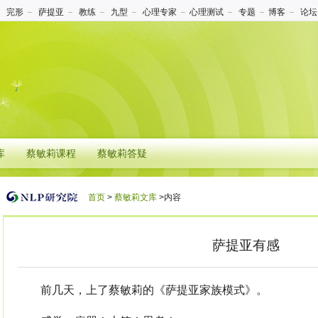
－
完形
－
萨提亚
－
教练
－
九型
－
心理专家
－
心理测试
－
专题
－
博客
－
论坛
库
蔡敏莉课程
蔡敏莉答疑
首页
>
蔡敏莉文库
>内容
萨提亚有感
前几天，上了蔡敏莉的《萨提亚家族模式》。