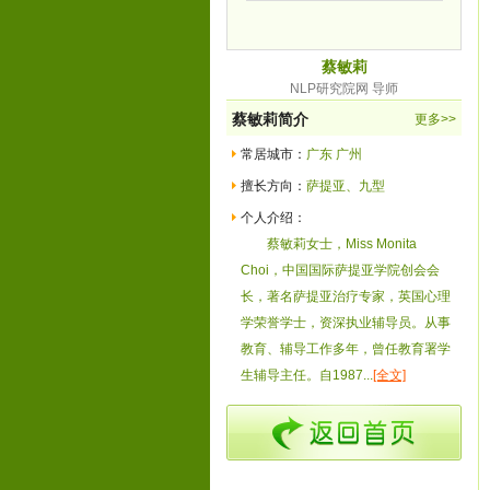
蔡敏莉
NLP研究院网 导师
蔡敏莉简介
更多>>
常居城市：
广东 广州
擅长方向：
萨提亚、九型
个人介绍：
蔡敏莉女士，Miss Monita
Choi，中国国际萨提亚学院创会会
长，著名萨提亚治疗专家，英国心理
学荣誉学士，资深执业辅导员。从事
教育、辅导工作多年，曾任教育署学
生辅导主任。自1987...
[全文]