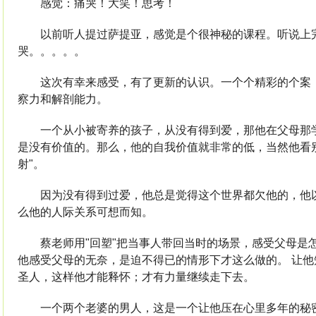
感觉：痛哭！大笑！思考！
以前听人提过萨提亚，感觉是个很神秘的课程。听说上
哭。。。。。
这次有幸来感受，有了更新的认识。一个个精彩的个案，
察力和解剖能力。
一个从小被寄养的孩子，从没有得到爱，那他在父母那学
是没有价值的。那么，他的自我价值就非常的低，当然他看
射"。
因为没有得到过爱，他总是觉得这个世界都欠他的，他以
么他的人际关系可想而知。
蔡老师用"回塑"把当事人带回当时的场景，感受父母是
他感受父母的无奈，是迫不得已的情形下才这么做的。 让
圣人，这样他才能释怀；才有力量继续走下去。
一个两个老婆的男人，这是一个让他压在心里多年的秘密