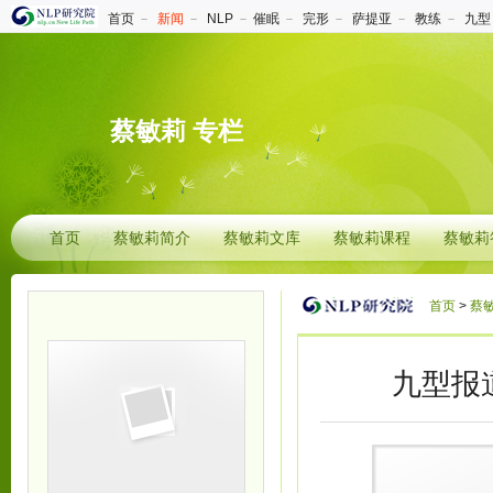
首页
－
新闻
－
NLP
－
催眠
－
完形
－
萨提亚
－
教练
－
九型
蔡敏莉 专栏
首页
蔡敏莉简介
蔡敏莉文库
蔡敏莉课程
蔡敏莉
首页
>
蔡
九型报