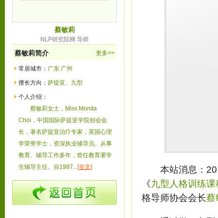
蔡敏莉
NLP研究院网 导师
蔡敏莉简介
更多>>
常居城市：
广东 广州
擅长方向：
萨提亚、九型
个人介绍：
蔡敏莉女士，Miss Monita
Choi，中国国际萨提亚学院创会会
长，著名萨提亚治疗专家，英国心理
学荣誉学士，资深执业辅导员。从事
教育、辅导工作多年，曾任教育署学
生辅导主任。自1987...
[全文]
本站消息：201
《
九型人格训练课
格导师协会会长
蔡