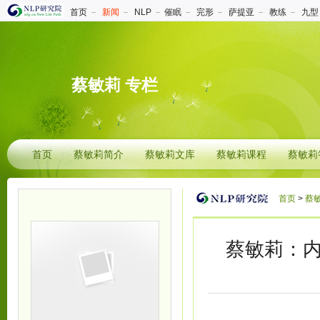
首页
－
新闻
－
NLP
－
催眠
－
完形
－
萨提亚
－
教练
－
九型
蔡敏莉 专栏
首页
蔡敏莉简介
蔡敏莉文库
蔡敏莉课程
蔡敏莉
首页
>
蔡
蔡敏莉：