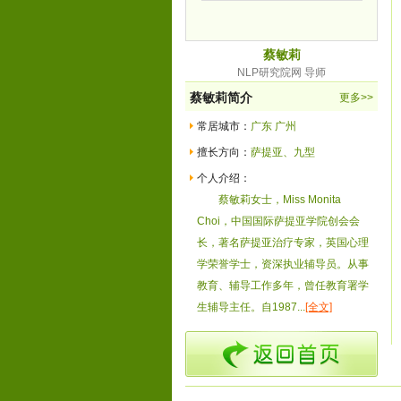
蔡敏莉
NLP研究院网 导师
蔡敏莉简介
更多>>
常居城市：
广东 广州
擅长方向：
萨提亚、九型
个人介绍：
蔡敏莉女士，Miss Monita
Choi，中国国际萨提亚学院创会会
长，著名萨提亚治疗专家，英国心理
学荣誉学士，资深执业辅导员。从事
教育、辅导工作多年，曾任教育署学
生辅导主任。自1987...
[全文]