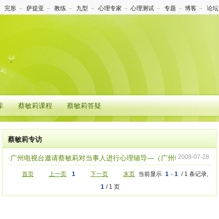
－
完形
－
萨提亚
－
教练
－
九型
－
心理专家
－
心理测试
－
专题
－
博客
－
论坛
库
蔡敏莉课程
蔡敏莉答疑
蔡敏莉专访
2008-07-28
广州电视台邀请蔡敏莉对当事人进行心理辅导—（广州电视台网报道）
·
首页
上一页
1
下一页
末页
当前显示
1
-
1
/ 1 条记录,
1
/ 1 页